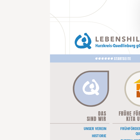
STARTSEITE
DAS
FRÜHE FÖ
NAVIGATION
SIND WIR
ÜBERSPRINGEN
KITA 
UNSER VEREIN
FRÜHFÖRDE
QU
HISTORIE