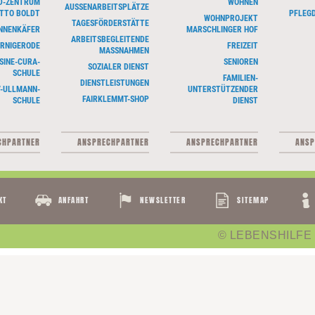
ND-ZENTRUM
WOHNEN
AUSSENARBEITSPLÄTZE
OTTO BOLDT
PFLEGD
WOHNPROJEKT
TAGESFÖRDERSTÄTTE
ONNENKÄFER
MARSCHLINGER HOF
ARBEITSBEGLEITENDE
ERNIGERODE
FREIZEIT
MASSNAHMEN
SINE-CURA-
SENIOREN
SOZIALER DIENST
SCHULE
FAMILIEN-
DIENSTLEISTUNGEN
V-ULLMANN-
UNTERSTÜTZENDER
FAIRKLEMMT-SHOP
SCHULE
DIENST
CHPARTNER
ANSPRECHPARTNER
ANSPRECHPARTNER
ANSP
KT
ANFAHRT
NEWSLETTER
SITEMAP
© LEBENSHILFE