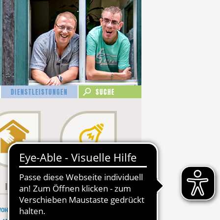
DIENSTLEISTUNGEN
LEBEN
ZUSAMMENLEBEN
NAVIGATION
NAVIGATION
N
IM ALTER
ÜBERSPRINGEN
GESTALTEN
ÜBERSPRINGEN
INKLUSIVES
FAIRISTA
OHNQUARTIER
WEISSER ENGEL