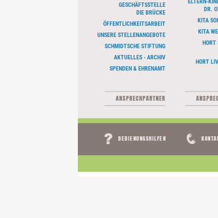
ELTERN-KI
GESCHÄFTSSTELLE
DR. 
DIE BRÜCKE
KITA S
ÖFFENTLICHKEITSARBEIT
KITA W
UNSERE STELLENANGEBOTE
HORT 
SCHMIDTSCHE STIFTUNG
AKTUELLES - ARCHIV
HORT LI
SPENDEN & EHRENAMT
ANSPRECHPARTNER
ANSPRE
Navigation
BEDIENUNGSHILFEN
KONTA
überspringen