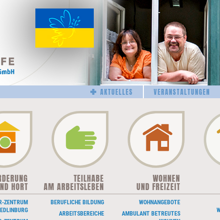
Navigation
AKTUELLES
VERANSTALTUNGEN
überspringen
RDERUNG
TEILHABE
WOHNEN
NAVIGATION
NAVIGATION
NAVIGATION
UND HORT
ÜBERSPRINGEN
AM ARBEITSLEBEN
ÜBERSPRINGEN
UND FREIZEIT
ÜBERSPRINGE
R-ZENTRUM
BERUFLICHE BILDUNG
WOHNANGEBOTE
EDLINBURG
W
ARBEITSBEREICHE
AMBULANT BETREUTES