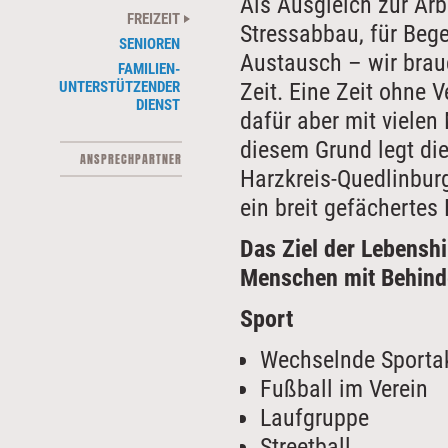
Als Ausgleich zur Arb
FREIZEIT
Stressabbau, für Beg
SENIOREN
Austausch – wir brau
FAMILIEN-
Zeit. Eine Zeit ohne V
UNTERSTÜTZENDER
DIENST
dafür aber mit vielen
diesem Grund legt die
ANSPRECHPARTNER
Harzkreis-Quedlinbur
ein breit gefächertes 
Das Ziel der Lebenshi
Menschen mit Behind
Sport
Wechselnde Sportak
Fußball im Verein
Laufgruppe
Streetball