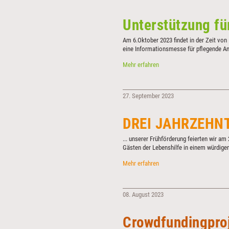
Unterstützung fü
Am 6.Oktober 2023 findet in der Zeit von 
eine Informationsmesse für pflegende Ang
erforderlich.
Unterstützung
Mehr erfahren
für
pflegende
Angehörige
27. September 2023
DREI JAHRZEHNT
... unserer Frühförderung feierten wir 
Gästen der Lebenshilfe in einem würdig
DREI
Mehr erfahren
JAHRZEHNTE
WERTVOLLE
ARBEIT
08. August 2023
...
Crowdfundingproj