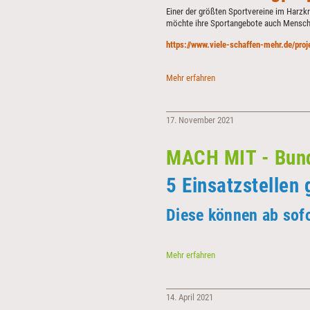
Einer der größten Sportvereine im Harzkr
möchte ihre Sportangebote auch Mensch
https://www.viele-schaffen-mehr.de/pro
Crowdfundingprojekt
Mehr erfahren
für
Basketballmannschaft
17. November 2021
MACH MIT - Bunde
5 Einsatzstellen 
Diese können ab sofo
MACH
Mehr erfahren
MIT
-
Bundesfreiwilligendienst
14. April 2021