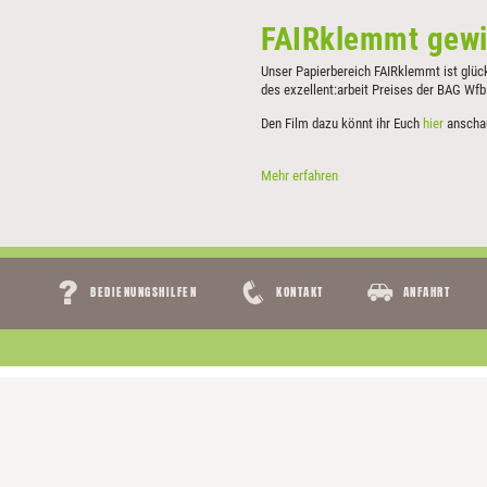
FAIRklemmt gewi
Unser Papierbereich FAIRklemmt ist glück
des exzellent:arbeit Preises der BAG Wf
Den Film dazu könnt ihr Euch
hier
anscha
FAIRklemmt
Mehr erfahren
gewinnt
Navigation
BEDIENUNGSHILFEN
KONTAKT
ANFAHRT
überspringen