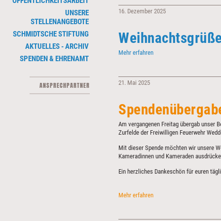
ÖFFENTLICHKEITSARBEIT
16. Dezember 2025
UNSERE
STELLENANGEBOTE
SCHMIDTSCHE STIFTUNG
Weihnachtsgrüß
AKTUELLES - ARCHIV
Weihnachtsgrüße
Mehr erfahren
SPENDEN & EHRENAMT
21. Mai 2025
ANSPRECHPARTNER
Spendenübergabe
Am vergangenen Freitag übergab unser Be
Zurfelde der Freiwilligen Feuerwehr Wed
Mit dieser Spende möchten wir unsere We
Kameradinnen und Kameraden ausdrücken 
Ein herzliches Dankeschön für euren tägl
Spendenübergabe
Mehr erfahren
für
unsere
Feuerwehrhelden!