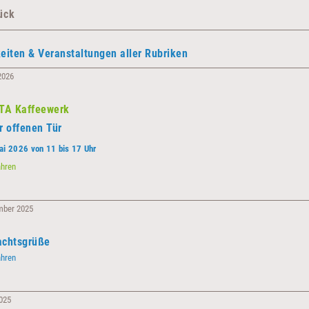
ück
eiten & Veranstaltungen aller Rubriken
 2026
TA Kaffeewerk
r offenen Tür
i 2026 von 11 bis 17 Uhr
FAIRISTA
ahren
Kaffeewerk
mber 2025
achtsgrüße
Weihnachtsgrüße
ahren
025