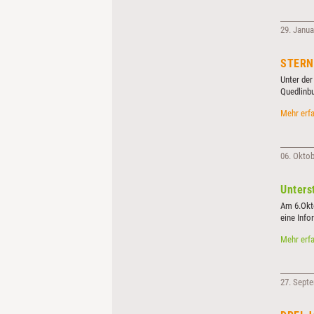
29. Janua
STERN
Unter der
Quedlinbu
Mehr erf
06. Okto
Unters
Am 6.Okto
eine Info
erforderli
Mehr erf
27. Sept