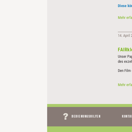
Diese kö
Mehr erf
14. April
FAIRkl
Unser Pap
des exzel
Den Film 
Mehr erf
Navigation
BEDIENUNGSHILFEN
KONTA
überspringen