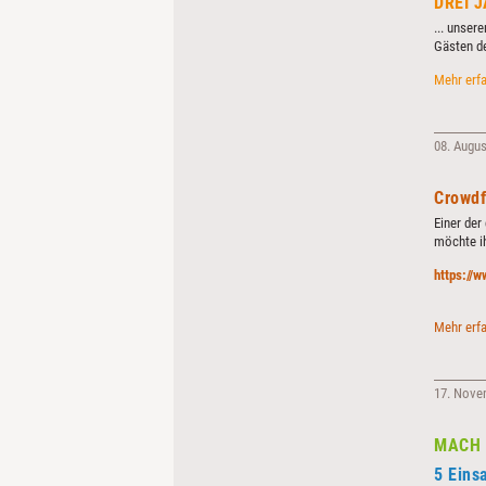
DREI 
... unser
Gästen d
Mehr erf
08. Augus
Crowdf
Einer der
möchte i
https://
Mehr erf
17. Nove
MACH M
5 Einsa