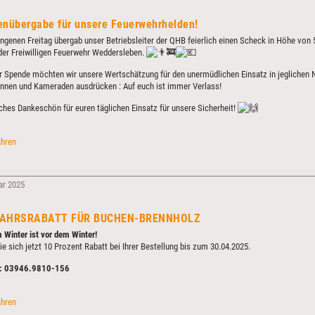
nübergabe für unsere Feuerwehrhelden!
genen Freitag übergab unser Betriebsleiter der QHB feierlich einen Scheck in Höhe von 
der Freiwilligen Feuerwehr Weddersleben.
r Spende möchten wir unsere Wertschätzung für den unermüdlichen Einsatz in jeglichen 
nnen und Kameraden ausdrücken : Auf euch ist immer Verlass!
iches Dankeschön für euren täglichen Einsatz für unsere Sicherheit!
Spendenübergabe
ahren
für
unsere
Feuerwehrhelden!
ar 2025
AHRSRABATT FÜR BUCHEN-BRENNHOLZ
Winter ist vor dem Winter!
ie sich jetzt 10 Prozent Rabatt bei Ihrer Bestellung bis zum 30.04.2025.
: 03946.9810-156
FRÜHJAHRSRABATT
ahren
FÜR