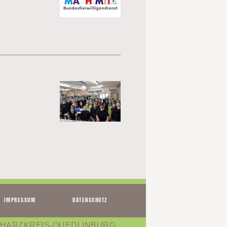
IMPRESSUM
DATENSCHUTZ
 HARZKREIS-QUEDLINBURG