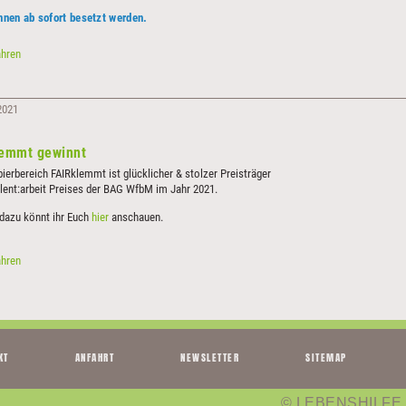
nnen ab sofort besetzt werden.
MACH
ahren
MIT
-
Bundesfreiwilligendienst
 2021
emmt gewinnt
ierbereich FAIRklemmt ist glücklicher & stolzer Preisträger
lent:arbeit Preises der BAG WfbM im Jahr 2021.
dazu könnt ihr Euch
hier
anschauen.
FAIRklemmt
ahren
gewinnt
KT
ANFAHRT
NEWSLETTER
SITEMAP
© LEBENSHILFE