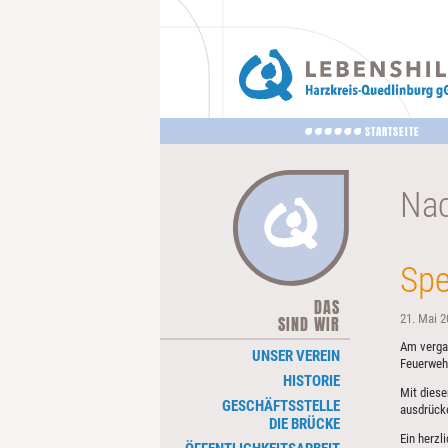
STARTSEITE
Nac
Spe
DAS
NAVIGATION
21. Mai 2
SIND WIR
ÜBERSPRINGEN
Am vergan
UNSER VEREIN
Feuerweh
HISTORIE
Mit dies
GESCHÄFTSSTELLE
ausdrücke
DIE BRÜCKE
Ein herzl