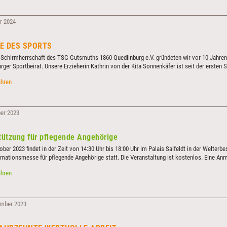
BUCHEN-
BRENNHOLZ
r 2024
E DES SPORTS
 Schirmherrschaft des TSG Gutsmuths 1860 Quedlinburg e.V. gründeten wir vor 10 Jahren
rger Sportbeirat. Unsere Erzieherin Kathrin von der Kita Sonnenkäfer ist seit der ersten 
STERNE
ahren
DES
SPORTS
ber 2023
tützung für pflegende Angehörige
ber 2023 findet in der Zeit von 14:30 Uhr bis 18:00 Uhr im Palais Salfeldt in der Welterb
rmationsmesse für pflegende Angehörige statt. Die Veranstaltung ist kostenlos. Eine Anm
ch.
Unterstützung
ahren
für
pflegende
Angehörige
ember 2023