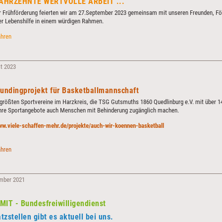
JAHRZEHNTE WERTVOLLE ARBEIT ...
er Frühförderung feierten wir am 27.September 2023 gemeinsam mit unseren Freunden, Fö
er Lebenshilfe in einem würdigen Rahmen.
DREI
ahren
JAHRZEHNTE
WERTVOLLE
ARBEIT
t 2023
...
undingprojekt für Basketballmannschaft
 größten Sportvereine im Harzkreis, die TSG Gutsmuths 1860 Quedlinburg e.V. mit über 1
hre Sportangebote auch Menschen mit Behinderung zugänglich machen.
www.viele-schaffen-mehr.de/projekte/auch-wir-koennen-basketball
Crowdfundingprojekt
ahren
für
Basketballmannschaft
mber 2021
IT - Bundesfreiwilligendienst
tzstellen gibt es aktuell bei uns.